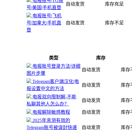
电报账号|TG账
自动发货
库存充足
号|美国|手机直登
电报账号|飞机
号|加拿大|手机直
自动发货
库存不足
登
类型
库存
电报账号登录方法|详细
自动发货
库存
图片步骤
Telegram客户端汉化|电
自动发货
库存
报设置中文的方法
电报双向限制解-不能
自动发货
库存
私聊其他人怎么办？
电报解除敏感教程
自动发货
库存
2025年亲测有效的
Telegram账号被误封快速
自动发货
库存