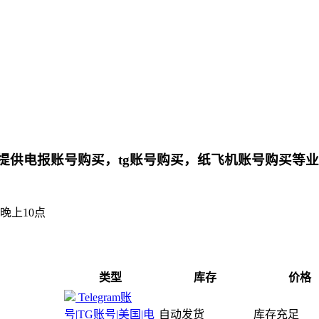
am150.com/），提供电报账号购买，tg账号购买，纸飞机
晚上10点
类型
库存
价格
Telegram账
号|TG账号|美国|电
自动发货
库存充足